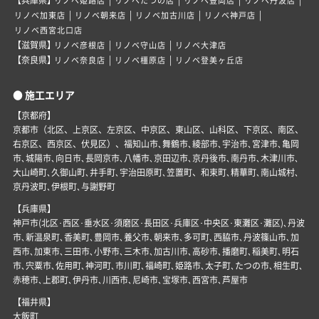
リノベ姫路店
リノベたつの店
リノベ豊岡店
リノベ丹波店
|
|
|
|
リノベ加東店
リノベ朝来店
リノベ加古川店
リノベ神戸店
リノベ西宮北口店
【滋賀県】
|
|
リノベ彦根店
リノベ守山店
リノベ大津店
【奈良県】
|
|
リノベ奈良店
リノベ橿原店
リノベ登美ヶ丘店
● 施工エリア
【京都府】
京都市（北区、上京区、左京区、中京区、東山区、山科区、下京区、南区、
右京区、西京区、伏見区）、福知山市､舞鶴市､綾部市､宇治市､宮津市､亀岡
市､城陽市､向日市､長岡京市､八幡市､京田辺市､京丹後市､南丹市､木津川市､
大山崎町､久御山町､井手町､宇治田原町､笠置町、和束町､精華町､南山城村､
京丹波町､伊根町､与謝野町
【兵庫県】
神戸市(北区･西区･垂水区･須磨区･長田区･兵庫区･中央区･東灘区･灘区)､丹波
市､新温泉町､香美町､豊岡市､養父市､朝来市､多可町､西脇市､丹波篠山市､加
西市､加東市､三田市､小野市､三木市､加古川市､高砂市､播磨町､稲美町､明石
市､宍粟市､佐用町､神河町､市川町､福崎町､姫路市､太子町､たつの市､相生町､
赤穂市､上郡町､伊丹市､川西市､尼崎市､宝塚市､西宮市､芦屋市
【福井県】
大飯町