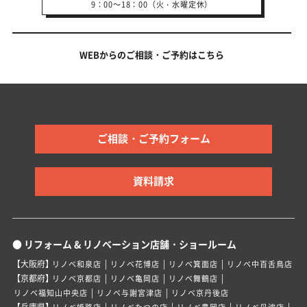
9：00～18：00（火・水曜定休）
WEBからのご相談・ご予約はこちら
ご相談・ご予約フォーム
資料請求
● リフォーム & リノベーション店舗・ショールーム
【大阪府】
|
|
|
リノベ和泉店
リノベ花博店
リノベ箕面店
リノベ中百舌鳥店
【京都府】
|
|
|
リノベ京都店
リノベ亀岡店
リノベ舞鶴店
|
|
リノベ福知山中央店
リノベ与謝宮津店
リノベ京丹後店
【兵庫県】
|
|
|
|