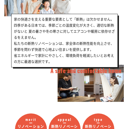
家の快適さを支える重要な要素として「断熱」は欠かせません。
四季がある日本では、季節ごとの温度変化が大きく、適切な断熱
がないと
夏の暑さや冬の寒さに対してエアコンや暖房に依存せざ
るをえません。
私たちの断熱リノベーションは、家全体の断熱性能を向上させ、
季節を問わず快適で心地よい住まいを提供します。
省エネルギーで家計にやさしく、環境負荷を軽減したいとお考え
の方に最適な選択です。
A safe and comfortable home
merit
appeal
type
リノベーション
断熱リノベーシ
断熱リノベーシ