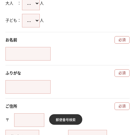
大人 ：
人
子ども：
人
お名前
必須
ふりがな
必須
ご住所
必須
〒
郵便番号
検索