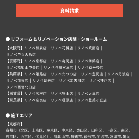
資料請求
● リフォーム & リノベーション店舗・ショールーム
【大阪府】
|
|
|
リノベ和泉店
リノベ花博店
リノベ箕面店
リノベ中百舌鳥店
【京都府】
|
|
|
リノベ京都店
リノベ亀岡店
リノベ舞鶴店
|
|
リノベ福知山中央店
リノベ与謝宮津店
リノベ京丹後店
【兵庫県】
|
|
|
|
リノベ姫路店
リノベたつの店
リノベ豊岡店
リノベ丹波店
|
|
|
|
リノベ加東店
リノベ朝来店
リノベ加古川店
リノベ神戸店
リノベ西宮北口店
【滋賀県】
|
|
リノベ彦根店
リノベ守山店
リノベ大津店
【奈良県】
|
|
リノベ奈良店
リノベ橿原店
リノベ登美ヶ丘店
● 施工エリア
【京都府】
京都市（北区、上京区、左京区、中京区、東山区、山科区、下京区、南区、
右京区、西京区、伏見区）、福知山市､舞鶴市､綾部市､宇治市､宮津市､亀岡