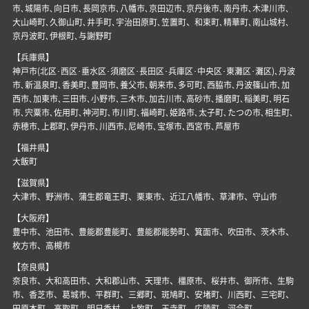
市､城陽市､向日市､長岡京市､八幡市､京田辺市､京丹後市､南丹市､木津川市､
大山崎町､久御山町､井手町､宇治田原町､笠置町、和束町､精華町､南山城村､
京丹波町､伊根町､与謝野町
【兵庫県】
神戸市(北区･西区･垂水区･須磨区･長田区･兵庫区･中央区･東灘区･灘区)､丹波
市､新温泉町､香美町､豊岡市､養父市､朝来市､多可町､西脇市､丹波篠山市､加
西市､加東市､三田市､小野市､三木市､加古川市､高砂市､播磨町､稲美町､明石
市､宍粟市､佐用町､神河町､市川町､福崎町､姫路市､太子町､たつの市､相生町､
赤穂市､上郡町､伊丹市､川西市､尼崎市､宝塚市､西宮市､芦屋市
【福井県】
大飯町
【滋賀県】
大津市、野洲市、蒲生郡竜王町、栗東市、近江八幡市、草津市、守山市
【大阪府】
豊中市、池田市、豊能郡豊能町、豊能郡能勢町、箕面市、吹田市、茨木市、
枚方市、高槻市
【奈良県】
奈良市、大和高田市、大和郡山市、天理市、橿原市、桜井市、御所市、生駒
市、香芝市、葛城市、平群町、三郷町、斑鳩町、安堵町、川西町、三宅町、
田原本町、高取町、明日香村、上牧町、王寺町、広陵町、河合町